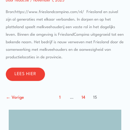
Door
redactie
/
november 1, 2025
Bron:https://www.frieslandcampina.com/nl/ Friesland en zuivel
zijn al generaties met elkaar verbonden. In dorpen en op het
platteland speelt melkveehouderij een vaste rol in het dagelijks
leven. Binnen die omgeving is FrieslandCampina uitgegroeid tot een
bekende naam. Het bedrijf is nauw verweven met Friesland door de
samenwerking met melkveehouders en de aanwezigheid van
productielocaties in de provincie.
LEES HIER
←
Vorige
1
…
14
15