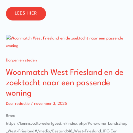
LEES HIER
WOONMATCH
WEST
FRIESLAND
EN
DE
ZOEKTOCHT
Dorpen en steden
NAAR
EEN
Woonmatch West Friesland en de
PASSENDE
WONING
zoektocht naar een passende
woning
Door
redactie
/
november 3, 2025
Bron:
https://kennis.cultureelerfgoed.nl/index.php/Panorama_Landschap_-
_West-Friesland#/media/Bestand:48_West-Friesland.JPG Een