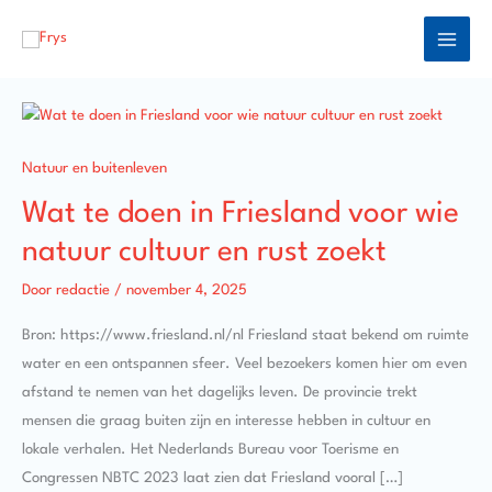
Ga
naar
de
inhoud
WAT
TE
DOEN
IN
Natuur en buitenleven
FRIESLAND
VOOR
Wat te doen in Friesland voor wie
WIE
NATUUR
natuur cultuur en rust zoekt
CULTUUR
EN
RUST
Door
redactie
/
november 4, 2025
ZOEKT
Bron: https://www.friesland.nl/nl Friesland staat bekend om ruimte
water en een ontspannen sfeer. Veel bezoekers komen hier om even
afstand te nemen van het dagelijks leven. De provincie trekt
mensen die graag buiten zijn en interesse hebben in cultuur en
lokale verhalen. Het Nederlands Bureau voor Toerisme en
Congressen NBTC 2023 laat zien dat Friesland vooral […]