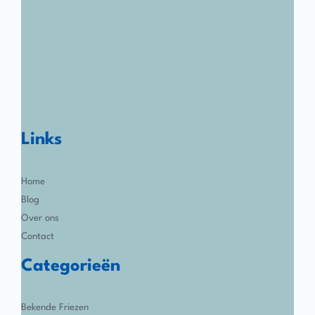
Links
Home
Blog
Over ons
Contact
Categorieën
Bekende Friezen