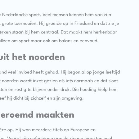
de Nederlandse sport. Veel mensen kennen hem van zijn
s grote toernooien. Hij groeide op in Friesland en dat zie je
d werken staan bij hem centraal. Dat maakt hem herkenbaar
t alleen om sport maar ook om balans en eenvoud.
uit het noorden
and veel invloed heeft gehad. Hij begon al op jonge leeftijd
t noorden wordt inzet gezien als iets normaals en dat sloot
tten en rustig te blijven onder druk. Die houding hielp hem
ef hij dicht bij zichzelf en zijn omgeving.
dberoemd maakten
re op. Hij won meerdere titels op Europese en
. Vooral zijn oefeningen aan de ringen maakten veel