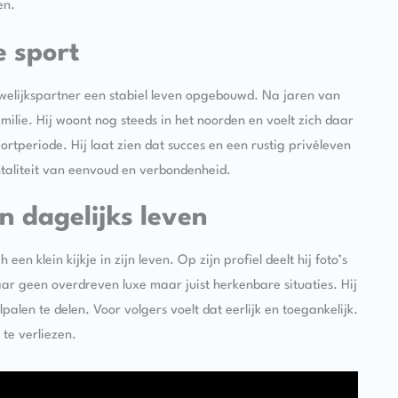
en.
e sport
welijkspartner een stabiel leven opgebouwd. Na jaren van
milie. Hij woont nog steeds in het noorden en voelt zich daar
ortperiode. Hij laat zien dat succes en een rustig privéleven
ntaliteit van eenvoud en verbondenheid.
jn dagelijks leven
en klein kijkje in zijn leven. Op zijn profiel deelt hij foto’s
ar geen overdreven luxe maar juist herkenbare situaties. Hij
palen te delen. Voor volgers voelt dat eerlijk en toegankelijk.
 te verliezen.