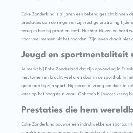
Epke Zonderland is al jaren een bekend gezicht binnen 
prestaties aan de ringen en zijn rustige uitstraling tijden
terug in hoe hij praat en leeft. Nuchter blijven en har
voor veel mensen uit het noorden. Zijn leven draait nie
Jeugd en sportmentaliteit 
Je merkt bij Epke Zonderland dat zijn opvoeding in Friesl
met turnen en bracht veel uren door in de sporthal. In he
goed aan bij zijn sport. Hij leerde al vroeg om door te ze
later op het hoogste niveau. Ook toen hij succes kreeg ble
Prestaties die hem werel
Epke Zonderland bouwde een indrukwekkende sportcarriè
wereldkampioenschappen en behaalde ook olympisch goud