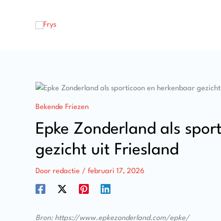
Ga
naar
de
inhoud
Bekende Friezen
Epke Zonderland als spor
gezicht uit Friesland
Door
redactie
/
februari 17, 2026
Bron: https://www.epkezonderland.com/epke/