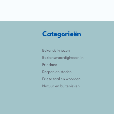
Categorieën
Bekende Friezen
Bezienswaardigheden in
Friesland
Dorpen en steden
Friese taal en woorden
Natuur en buitenleven