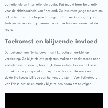
op nationale en internationale podia. Dat maakt haar belangrijk
voor de zichtbaarheid van Friesland. Ze inspireert jonge makers om
ook in het Fries te schrijven en zingen. Haar werk draagt bij aan
trots en herkenning bij mensen die zich verbonden voelen met de
regio.
Toekomst en blijvende invloed
De toekomst van Nynke Laverman lijkt rustig en gericht op
verdieping. Ze blijft nieuwe projecten maken en zoekt steeds naar
verhalen die passen bij haar stijl. Haar invloed binnen de Friese
muziek zal nog lang voelbaar zijn. Door haar vaste koers en
duidelijke keuzes blijft ze een herkenbare stem. Voor liefhebbers
van Friese cultuur en muziek blijft ze een naam om te volgen.