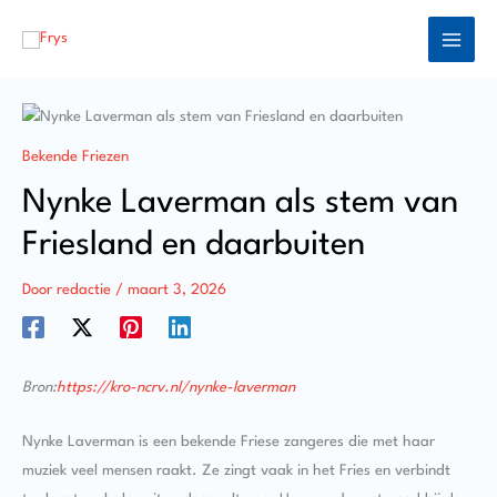
Ga
naar
de
inhoud
Bekende Friezen
Nynke Laverman als stem van
Friesland en daarbuiten
Door
redactie
/
maart 3, 2026
Bron:
https://kro-ncrv.nl/nynke-laverman
Nynke Laverman is een bekende Friese zangeres die met haar
muziek veel mensen raakt. Ze zingt vaak in het Fries en verbindt