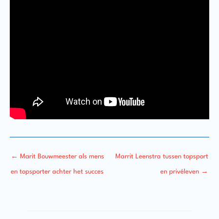
←
Marit Bouwmeester als mens
Marrit Leenstra tussen topsport
en topsporter achter het succes
en privéleven
→