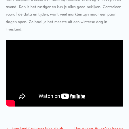
avond. Dan is het rustiger en kun je alles goed bekijken. Controleer
vooraf de data en tijden, want veel markten zijn maar een paar
dagen open. Zo haal je het meeste uit een winterse dag in
Friesland.
←
Friesland Campina Borculo als
Dagje naar AquaZoo tussen