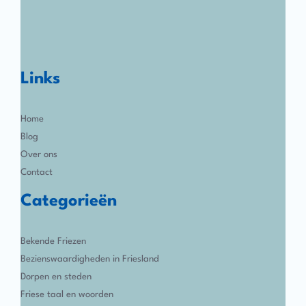
Links
Home
Blog
Over ons
Contact
Categorieën
Bekende Friezen
Bezienswaardigheden in Friesland
Dorpen en steden
Friese taal en woorden