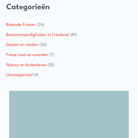
Categorieën
Bekende Friezen
(26)
Bezienswaardigheden in Friesland
(49)
Dorpen en steden
(26)
Friese taal en woorden
(7)
Natuur en buitenleven
(18)
Uncategorized
(4)