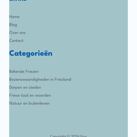
Home
Blog
Over ons
Contact
Categorieën
Bekende Friezen
Bezienswaardigheden in Friesland
Dorpen en steden
Friese taal en woorden
Natuur en buitenleven
Copyright © 2026 Frys