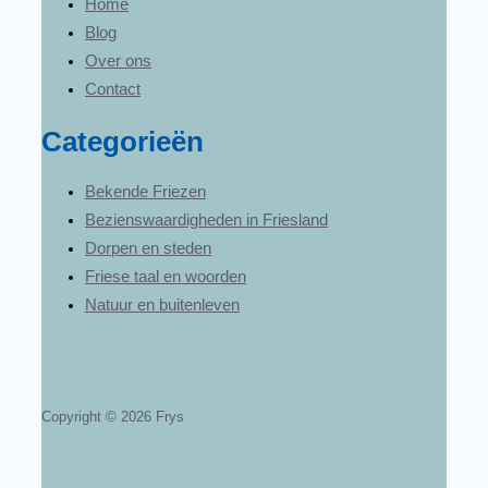
Home
Blog
Over ons
Contact
Categorieën
Bekende Friezen
Bezienswaardigheden in Friesland
Dorpen en steden
Friese taal en woorden
Natuur en buitenleven
Copyright © 2026 Frys