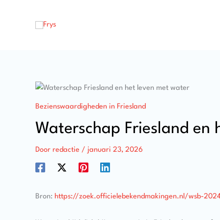
Ga
naar
de
inhoud
Bezienswaardigheden in Friesland
Waterschap Friesland en 
Door
redactie
/
januari 23, 2026
Bron:
https://zoek.officielebekendmakingen.nl/wsb-202