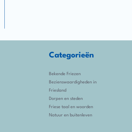
Categorieën
Bekende Friezen
Bezienswaardigheden in
Friesland
Dorpen en steden
Friese taal en woorden
Natuur en buitenleven