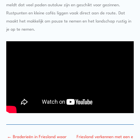
meldt dat veel paden autoluw zijn en geschikt voor gezinnen.
Rustpunten en kleine cafés liggen vaak direct aan de route. Dat
maakt het makkelijk om pauze te nemen en het landschap rustig in
je op te nemen.
←
Braderieën in Friesland waar
Friesland verkennen met een e