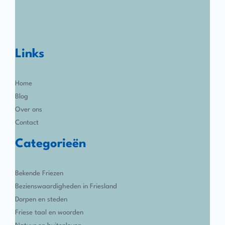
Links
Home
Blog
Over ons
Contact
Categorieën
Bekende Friezen
Bezienswaardigheden in Friesland
Dorpen en steden
Friese taal en woorden