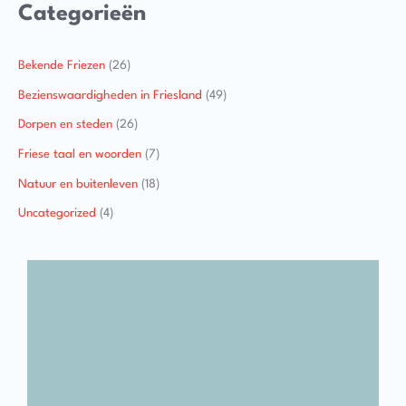
Categorieën
Bekende Friezen
(26)
Bezienswaardigheden in Friesland
(49)
Dorpen en steden
(26)
Friese taal en woorden
(7)
Natuur en buitenleven
(18)
Uncategorized
(4)