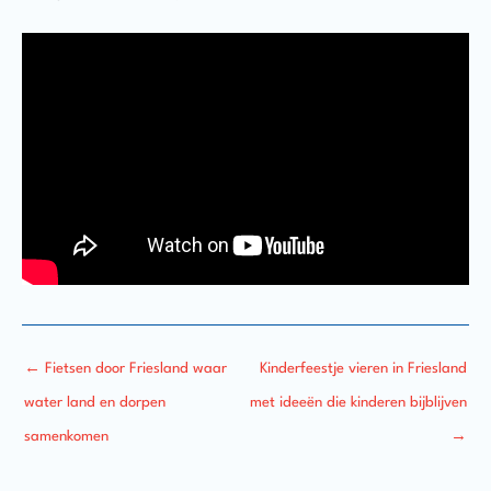
←
Fietsen door Friesland waar
Kinderfeestje vieren in Friesland
water land en dorpen
met ideeën die kinderen bijblijven
samenkomen
→