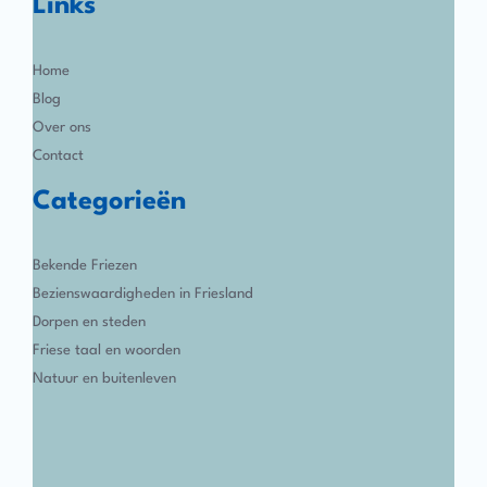
Links
Home
Blog
Over ons
Contact
Categorieën
Bekende Friezen
Bezienswaardigheden in Friesland
Dorpen en steden
Friese taal en woorden
Natuur en buitenleven