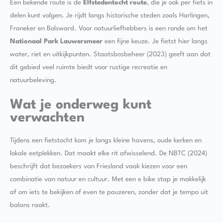
Een bekende route is de
Elfstedentocht route
, die je ook per fiets in
delen kunt volgen. Je rijdt langs historische steden zoals Harlingen,
Franeker en Bolsward. Voor natuurliefhebbers is een ronde om het
Nationaal Park Lauwersmeer
een fijne keuze. Je fietst hier langs
water, riet en uitkijkpunten. Staatsbosbeheer (2023) geeft aan dat
dit gebied veel ruimte biedt voor rustige recreatie en
natuurbeleving.
Wat je onderweg kunt
verwachten
Tijdens een fietstocht kom je langs kleine havens, oude kerken en
lokale eetplekken. Dat maakt elke rit afwisselend. De NBTC (2024)
beschrijft dat bezoekers van Friesland vaak kiezen voor een
combinatie van natuur en cultuur. Met een e bike stap je makkelijk
af om iets te bekijken of even te pauzeren, zonder dat je tempo uit
balans raakt.